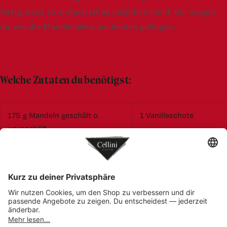
fertig. Ganz so einfach ist es natürlich nicht. Wir zeigen
dir wie die Mandelkekse am besten gelingen.
Welche Zutaten du benötigst:
175 g Mandeln geschält o.
1 Vanilleschote
ungeschält
250 g Mehl
5 Tropfen
Bittermandelöl
180 g Zucker
25 g weiche Butter
1 TL Backpulver
2 Eier