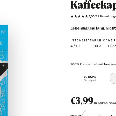
Kaffeeka
★★★★★
5,00
(12 Bewertung
Lebendig und lang. Nicht
INTENSITÄT
ARABICA
HER
4 / 10
100 %
Süda
100% kompatibel mit
Nespre
10 KAPS.
Einzelpack
€3,99
10 KAPS.
€72,55
−
+
MENGE