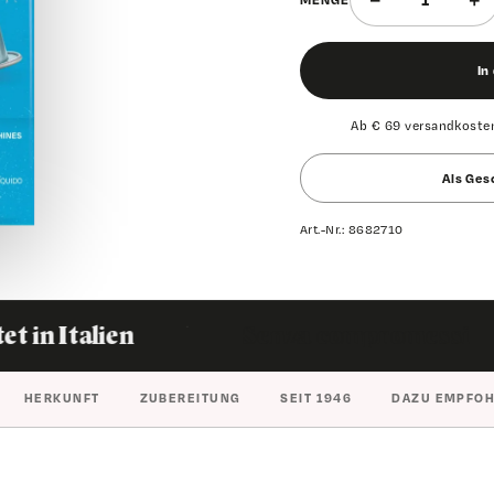
In
Ab € 69 versandkosten
Als Ges
Art.-Nr.:
8682710
APS.
·
·
en
Senza compromessi
In
HERKUNFT
ZUBEREITUNG
SEIT 1946
DAZU EMPFO