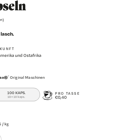
pseln
en)
 lasch.
KUNFT
merika und Ostafrika
*
sso®
Original Maschinen
100 KAPS.
PRO TASSE
€0,40
10× 10 kaps.
 / kg