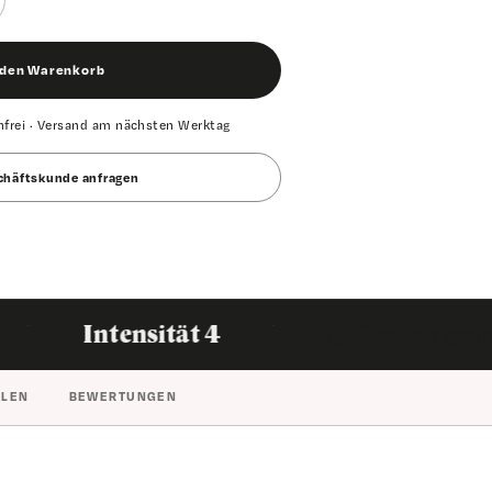
 den Warenkorb
frei
·
Versand am nächsten Werktag
chäftskunde anfragen
In den Warenkorb
·
·
tensität 4
Q-Grader geprüft
HLEN
BEWERTUNGEN