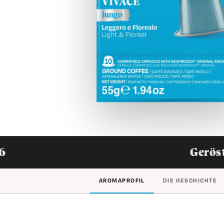
€3,99
Lungo Vivace Kaffeekapseln
10 KAPS.
100 K
★★★★★
·
Tostatura Lenta
Geröstet in Itali
AROMAPROFIL
DIE GESCHICHTE