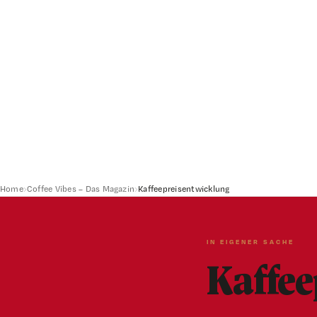
Home
›
Coffee Vibes – Das Magazin
›
Kaffeepreisentwicklung
IN EIGENER SACHE
Kaffee