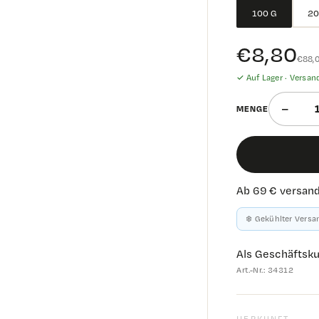
100 G
20
€8,80
€88,
✓ Auf Lager ·
Versan
−
MENGE
Ab 69 € versand
❄️ Gekühlter Versan
Als Geschäftsk
Art.-Nr.:
34312
HERKUNFT