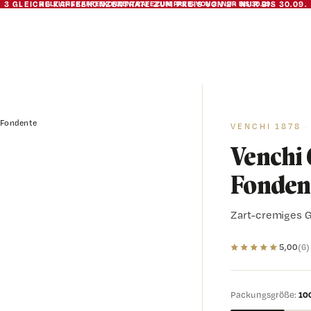
3 GLEICHE KAFFEEKONZENTRATE ZUM
3 GLEICHE KAFFEEKONZENTRATE ZUM PREIS VON 2 · NUR BIS 30.09.
PREIS VON 2 · NUR BIS 30.09.
 Fondente
VENCHI 1878
Venchi 
Fonden
Zart-cremiges G
★
★
★
★
★
5,00
(6)
Packungsgröße:
10