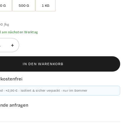
0 G
500 G
1 KG
00 /kg
d am nächsten Werktag
+
IN DEN WARENKORB
kostenfrei
d · +2,90 € · isoliert & sicher verpackt · nur im Sommer
unde anfragen