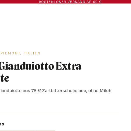
KOSTENLOSER VERSAND AB 69 €
€8,80
IN DEN WARENKORB
·
PIEMONT, ITALIEN
Gianduiotto Extra
te
ianduiotto aus 75 % Zartbitterschokolade, ohne Milch
0 G