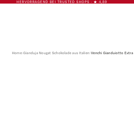
HERVORRAGEND BEI TRUSTED SHOPS · ★ 4,89
Venchi Gianduiotto Extra Fondente
Home
›
Gianduja Nougat Schokolade aus Italien
›
Venchi Gianduiotto Extra