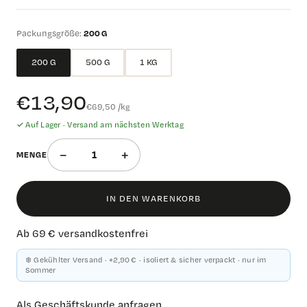
Packungsgröße:
200 G
200 G
500 G
1 KG
€13,90
€69,50 /kg
✓ Auf Lager ·
Versand am nächsten Werktag
−
+
MENGE
IN DEN WARENKORB
Ab 69 € versandkostenfrei
❄️ Gekühlter Versand · +2,90 € · isoliert & sicher verpackt · nur im
Sommer
Als Geschäftskunde anfragen