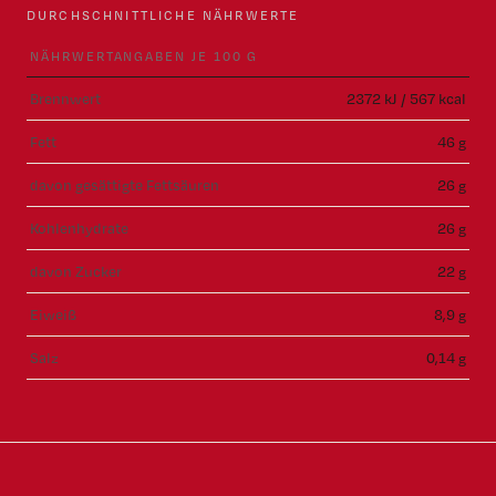
DURCHSCHNITTLICHE NÄHRWERTE
NÄHRWERTANGABEN JE 100 G
Brennwert
2372 kJ / 567 kcal
Fett
46 g
davon gesättigte Fettsäuren
26 g
Kohlenhydrate
26 g
davon Zucker
22 g
Eiweiß
8,9 g
Salz
0,14 g