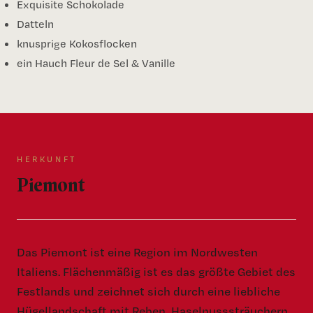
Exquisite Schokolade
Datteln
knusprige Kokosflocken
ein Hauch Fleur de Sel & Vanille
HERKUNFT
Piemont
Das Piemont ist eine Region im Nordwesten
Italiens. Flächenmäßig ist es das größte Gebiet des
Festlands und zeichnet sich durch eine liebliche
Hügellandschaft mit Reben, Haselnusssträuchern