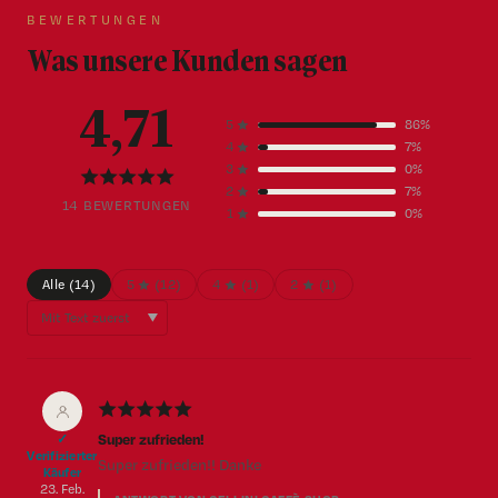
BEWERTUNGEN
Was unsere Kunden sagen
4,71
5 ★
86%
4 ★
7%
3 ★
0%
★
★
★
★
★
2 ★
7%
14 BEWERTUNGEN
1 ★
0%
Alle (14)
5 ★ (12)
4 ★ (1)
2 ★ (1)
▼
★
★
★
★
★
Super zufrieden!
✓
Verifizierter
Super zufrieden!! Danke
Käufer
23. Feb.