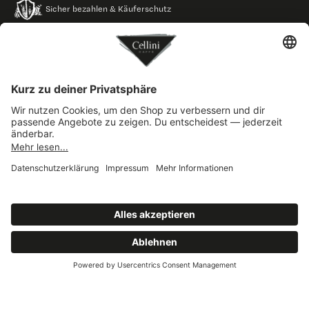
Sicher bezahlen & Käuferschutz
Versand aus Deutschland
Nachhaltig verpackt
Original aus Italien · seit 1946
© 2026 Cellini Shop
Impressum
Datenschutz
AGB
Widerruf
Versand
Barrierefreiheit
Cookie-Einstellungen