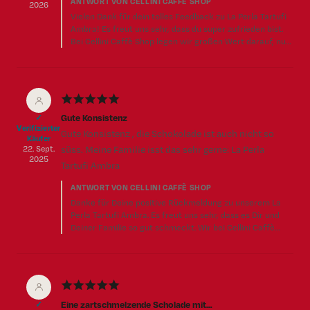
ANTWORT VON CELLINI CAFFÈ SHOP
2026
Vielen Dank für dein tolles Feedback zu La Perla Tartufi
Ambra! Es freut uns sehr, dass du super zufrieden bist.
Bei Cellini Caffè Shop legen wir großen Wert darauf, nur
Produkte von höchster Qualität anzubieten, und es ist
wunderbar zu hören, dass unser sorgfältig ausgewähltes
Sortiment deinen Geschmack trifft. Dein Lob motiviert
uns, weiterhin unser Bestes zu geben, um dir und allen
★
★
★
★
★
unseren Kunden ein erstklassiges Erlebnis zu bieten. Wir
freuen uns darauf, dich bald wieder bei Cellini Caffè
Gute Konsistenz
✓
Shop begrüßen zu dürfen!
Verifizierter
Gute Konsistenz , die Schokolade ist auch nicht so
Käufer
22. Sept.
süss. Meine Familie isst das sehr gerne: La Perla
2025
Tartufi Ambra
ANTWORT VON CELLINI CAFFÈ SHOP
Danke für Deine positive Rückmeldung zu unserem La
Perla Tartufi Ambra. Es freut uns sehr, dass es Dir und
Deiner Familie so gut schmeckt. Wir bei Cellini Caffè
Shop legen großen Wert auf die Qualität unserer
Produkte und es ist schön zu hören, dass unsere Kunden
dies zu schätzen wissen. Wir hoffen, Dich bald wieder bei
uns begrüßen zu dürfen.
★
★
★
★
★
Eine zartschmelzende Scholade mit…
✓