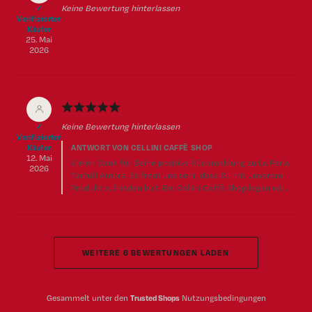
Keine Bewertung hinterlassen
✓
Verifizierter
Käufer
25. Mai
2026
★
★
★
★
★
Keine Bewertung hinterlassen
✓
Verifizierter
ANTWORT VON CELLINI CAFFÈ SHOP
Käufer
12. Mai
Vielen Dank für Deine positive Rückmeldung zu La Perla
2026
Tartufi Ambra. Es freut uns sehr, dass Du mit unserem
Produkt zufrieden bist. Bei Cellini Caffè Shop legen wir
großen Wert auf Qualität und Kundenzufriedenheit,
damit Du immer den besten Genuss erleben kannst.
Deine Unterstützung motiviert uns, weiterhin nur die
feinsten Spezialitäten anzubieten. Beste Grüße vom
Team bei Cellini Caffè Shop!
WEITERE 6 BEWERTUNGEN LADEN
Gesammelt unter den
Trusted Shops
Nutzungsbedingungen