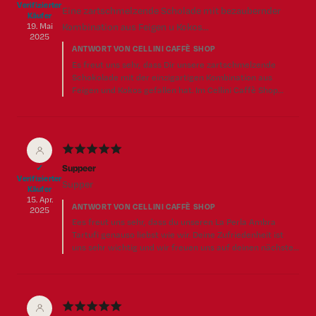
Verifizierter
Eine zartschmelzende Scholade mit bezaubernder
Käufer
19. Mai
Kombination aus Feigen u Kokos...
2025
ANTWORT VON CELLINI CAFFÈ SHOP
Es freut uns sehr, dass Dir unsere zartschmelzende
Schokolade mit der einzigartigen Kombination aus
Feigen und Kokos gefallen hat. Im Cellini Caffè Shop
legen wir viel Wert auf die Qualität unserer Produkte und
wir sind stolz, dass Du das zu schätzen weißt. Wir hoffen,
Dich bald wiederzusehen. Vielen Dank für Deine
freundlichen Worte!
★
★
★
★
★
Suppeer
✓
Verifizierter
Supper
Käufer
15. Apr.
ANTWORT VON CELLINI CAFFÈ SHOP
2025
Ees freut uns sehr, dass du unseren La Perla Ambra
Tartufi genauso liebst wie wir. Deine Zufriedenheit ist
uns sehr wichtig und wir freuen uns auf deinen nächsten
Besuch. Herzliche Grüße Dein Cellini Caffè Shop Team
★
★
★
★
★