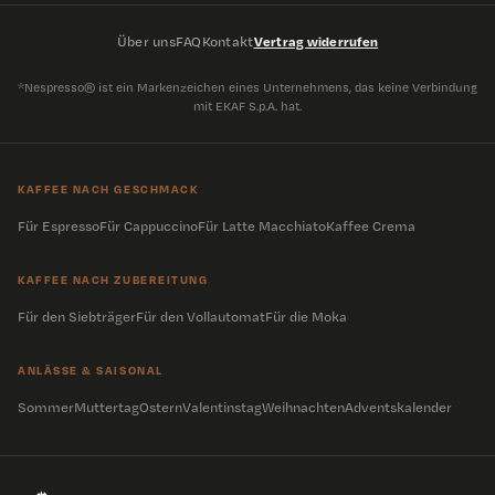
Über uns
FAQ
Kontakt
Vertrag widerrufen
*Nespresso® ist ein Markenzeichen eines Unternehmens, das keine Verbindung
mit EKAF S.p.A. hat.
KAFFEE NACH GESCHMACK
Für Espresso
Für Cappuccino
Für Latte Macchiato
Kaffee Crema
KAFFEE NACH ZUBEREITUNG
Für den Siebträger
Für den Vollautomat
Für die Moka
ANLÄSSE & SAISONAL
Sommer
Muttertag
Ostern
Valentinstag
Weihnachten
Adventskalender