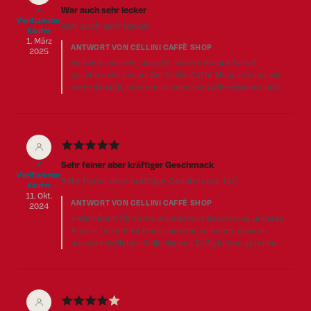
War auch sehr lecker
✓
Verifizierter
War auch sehr lecker
Käufer
1. März
ANTWORT VON CELLINI CAFFÈ SHOP
2025
Es freut uns sehr, dass Dir unsere Ambra Tartufi
geschmeckt haben. Bei Cellini Caffè Shop streben wir
stets danach, unseren Kunden ein authentisches und
genussvolles Erlebnis zu bieten. Wir freuen uns auf
Deinen nächsten Besuch. Bis bald! Herzlichst, dein Cellini
Caffè Team
★
★
★
★
★
Sehr feiner aber kräftiger Geschmack
✓
Verifizierter
Sehr feiner aber kräftiger Geschmack, toll
Käufer
11. Okt.
ANTWORT VON CELLINI CAFFÈ SHOP
2024
Vielen Dank für deine wunderbare Bewertung unseres
Ambra Tartufi! Es freut uns sehr zu hören, dass dir
unsere köstlichen italienischen Süßigkeiten gefallen
haben. Deine Zufriedenheit ist unsere oberste Priorität
und wir freuen uns, dass wir deine Erwartungen erfüllt
haben. Wir hoffen, dass ich dich bald wieder in unserem
Shop begrüßen dürfen, um ein weiteres tolles Erlebnis zu
★
★
★
★
★
haben.