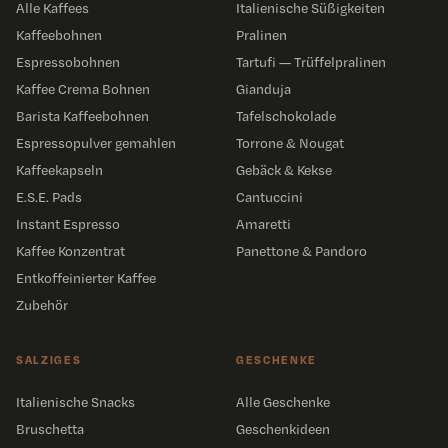
Alle Kaffees
Italienische Süßigkeiten
Kaffeebohnen
Pralinen
Espressobohnen
Tartufi — Trüffelpralinen
Kaffee Crema Bohnen
Gianduja
Barista Kaffeebohnen
Tafelschokolade
Espressopulver gemahlen
Torrone & Nougat
Kaffeekapseln
Gebäck & Kekse
E.S.E. Pads
Cantuccini
Instant Espresso
Amaretti
Kaffee Konzentrat
Panettone & Pandoro
Entkoffeinierter Kaffee
Zubehör
SALZIGES
GESCHENKE
Italienische Snacks
Alle Geschenke
Bruschetta
Geschenkideen