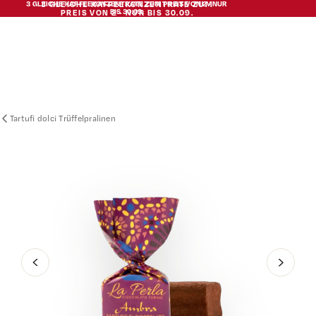
3 GLEICHE KAFFEEKONZENTRATE ZUM PREIS VON 2 · NUR
3 GLEICHE KAFFEEKONZENTRATE ZUM
BIS 30.09.
PREIS VON 2 · NUR BIS 30.09.
€13,90
La Perla Tartufi Ambra
IN DEN WARENKORB
Tartufi dolci Trüffelpralinen
‹
›