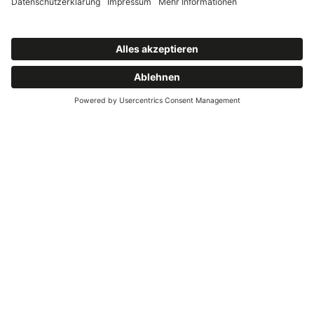
te
Früchte
Schokol
ierte
NEWSLETTER
Früchte
Nichts verpassen.
Torrone
- Heller
Nougat
Neue Sorten, Rezepte und Geschichten aus dem Cellini
Caffè.
Bonb
ons &
Pastil
len
Abonnieren
Ge
bäc
k