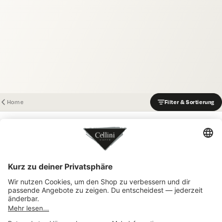
Kontakt
Pralinen
&
Schokol
aden
Tartufi
Trüffelp
ralinen
Home
Filter & Sortierung
Cuneesi
-
Gefüllte
Pralinen
Gianduj
Keine Produkte in dieser Kollektion.
a -
Dunkler
Nougat
Kandier