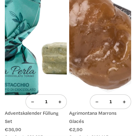
−
+
−
+
Ausverkauft
Ausverkauft
Adventskalender Füllung
Agrimontana Marrons
Set
Glacés
€36,90
€2,90