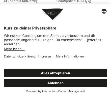
Grundpreis
€80,22/kg
Grundpreis
€161,11/kg
Amandorla Mandelkrokant
Amandorla Mandelkrokant
mit Giandujaschokolade
mit Milchschokolade
Kaffee