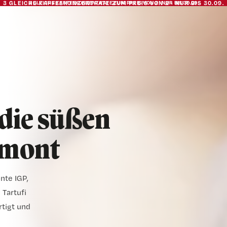
3 GLEICHE KAFFEEKONZENTRATE ZUM
3 GLEICHE KAFFEEKONZENTRATE ZUM PREIS VON 2 · NUR BIS 30.09.
PREIS VON 2 · NUR BIS 30.09.
 die süßen
emont
nte IGP,
 Tartufi
tigt und