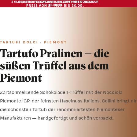
3 GLEICHE KAFFEEKONZENTRATE ZUM PREIS VON 2 · NUR
3 GLEICHE KAFFEEKONZENTRATE ZUM
BIS 30.09.
PREIS VON 2 · NUR BIS 30.09.
TARTUFI DOLCI · PIEMONT
Tartufo Pralinen — die
süßen Trüffel aus dem
Piemont
Zartschmelzende Schokoladen-Trüffel mit der Nocciola
Piemonte IGP, der feinsten Haselnuss Italiens. Cellini bringt dir
die schönsten Tartufi der renommiertesten Piemonteser
Manufakturen — handgefertigt und schön verpackt.